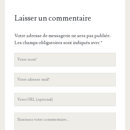
Laisser un commentaire
Votre adresse de messagerie ne sera pas publiée.
Les champs obligatoires sont indiqués avec
*
V
o
t
V
r
o
e
t
n
L
r
o
'
e
m
U
a
V
R
d
o
L
r