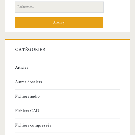
R
e
c
h
e
r
c
CATÉGORIES
h
e
Articles
:
Autres dossiers
Fichiers audio
Fichiers CAD
Fichiers compressés