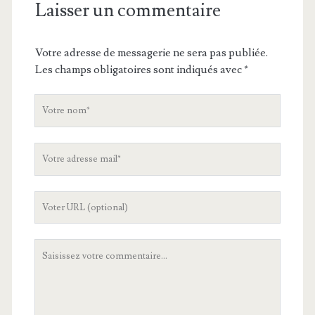
Laisser un commentaire
Votre adresse de messagerie ne sera pas publiée.
Les champs obligatoires sont indiqués avec
*
V
o
t
V
r
o
e
t
n
L
r
o
'
e
m
U
a
V
R
d
o
L
r
t
d
e
r
e
s