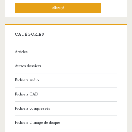
c
h
e
r
c
CATÉGORIES
h
e
Articles
:
Autres dossiers
Fichiers audio
Fichiers CAD
Fichiers compressés
Fichiers d'image de disque