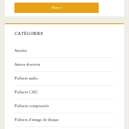
c
h
e
r
c
CATÉGORIES
h
e
Articles
:
Autres dossiers
Fichiers audio
Fichiers CAD
Fichiers compressés
Fichiers d'image de disque