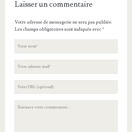
Laisser un commentaire
Votre adresse de messagerie ne sera pas publiée.
Les champs obligatoires sont indiqués avec
*
V
o
t
V
r
o
e
t
n
L
r
o
'
e
m
U
a
V
R
d
o
L
r
t
d
e
r
e
s