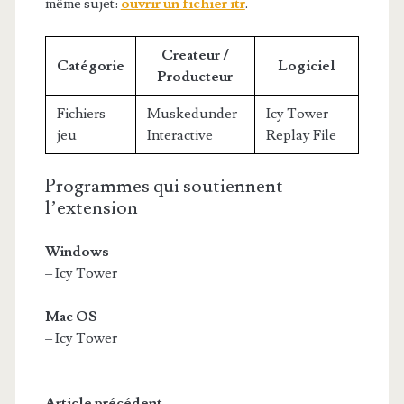
même sujet:
ouvrir un fichier itr
.
Createur /
Catégorie
Logiciel
Producteur
Fichiers
Muskedunder
Icy Tower
jeu
Interactive
Replay File
Programmes qui soutiennent
l’extension
Windows
– Icy Tower
Mac OS
– Icy Tower
Article précédent