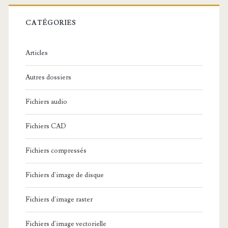
r
c
CATÉGORIES
h
e
Articles
:
Autres dossiers
Fichiers audio
Fichiers CAD
Fichiers compressés
Fichiers d'image de disque
Fichiers d'image raster
Fichiers d'image vectorielle