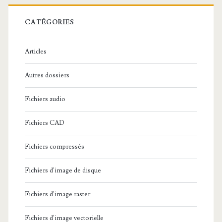
r
c
CATÉGORIES
h
e
Articles
:
Autres dossiers
Fichiers audio
Fichiers CAD
Fichiers compressés
Fichiers d'image de disque
Fichiers d'image raster
Fichiers d'image vectorielle