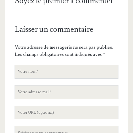
Soyez le premier à commenter
Laisser un commentaire
Votre adresse de messagerie ne sera pas publiée.
Les champs obligatoires sont indiqués avec
*
V
o
t
V
r
o
e
t
n
L
r
o
'
e
m
U
a
V
R
d