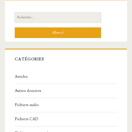
R
e
c
h
e
r
c
CATÉGORIES
h
e
Articles
:
Autres dossiers
Fichiers audio
Fichiers CAD