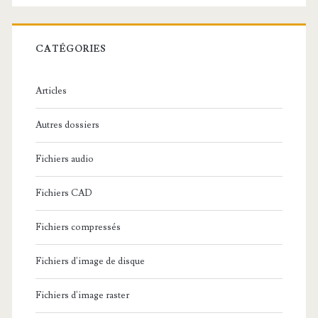
e
r
c
CATÉGORIES
h
e
Articles
:
Autres dossiers
Fichiers audio
Fichiers CAD
Fichiers compressés
Fichiers d'image de disque
Fichiers d'image raster