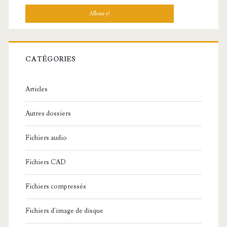
c
h
e
r
c
CATÉGORIES
h
e
Articles
:
Autres dossiers
Fichiers audio
Fichiers CAD
Fichiers compressés
Fichiers d'image de disque