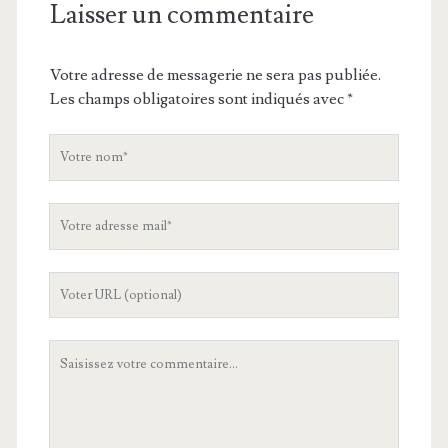
Laisser un commentaire
Votre adresse de messagerie ne sera pas publiée.
Les champs obligatoires sont indiqués avec
*
V
o
t
V
r
o
e
t
n
L
r
o
'
e
m
U
a
V
R
d
o
L
r
t
d
e
r
e
s