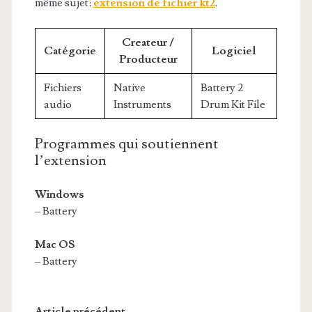
même sujet:
extension de fichier kt2
.
Createur /
Catégorie
Logiciel
Producteur
Fichiers
Native
Battery 2
audio
Instruments
Drum Kit File
Programmes qui soutiennent
l’extension
Windows
– Battery
Mac OS
– Battery
Article précédent