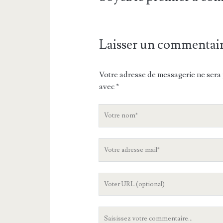
Laisser un commentai
Votre adresse de messagerie ne sera 
avec
*
V
o
t
V
r
o
e
t
n
L
r
o
'
e
m
U
a
V
R
d