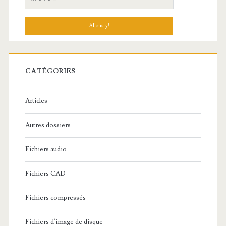
e
c
h
e
r
c
CATÉGORIES
h
e
Articles
:
Autres dossiers
Fichiers audio
Fichiers CAD
Fichiers compressés
Fichiers d'image de disque