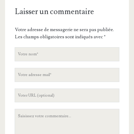
Laisser un commentaire
Votre adresse de messagerie ne sera pas publiée.
Les champs obligatoires sont indiqués avec
*
V
o
t
V
r
o
e
t
n
L
r
o
'
e
m
U
a
V
R
d
o
L
r
t
d
e