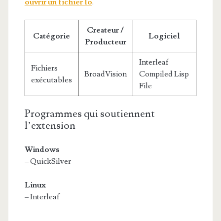
ouvrir un fichier lo
.
Createur /
Catégorie
Logiciel
Producteur
Interleaf
Fichiers
BroadVision
Compiled Lisp
exécutables
File
Programmes qui soutiennent
l’extension
Windows
– QuickSilver
Linux
– Interleaf