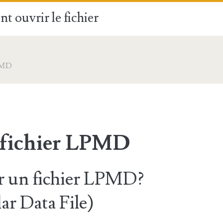
t ouvrir le fichier
PMD
 fichier LPMD
 un fichier LPMD?
r Data File)