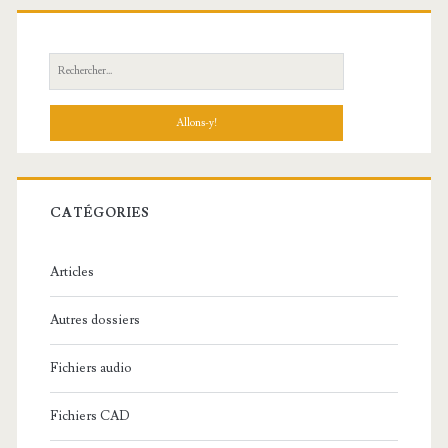
R
e
c
h
e
r
c
CATÉGORIES
h
e
Articles
:
Autres dossiers
Fichiers audio
Fichiers CAD