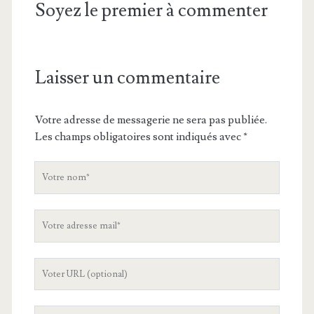
Soyez le premier à commenter
Laisser un commentaire
Votre adresse de messagerie ne sera pas publiée.
Les champs obligatoires sont indiqués avec
*
V
o
t
V
r
o
e
t
n
L
r
o
'
e
m
U
a