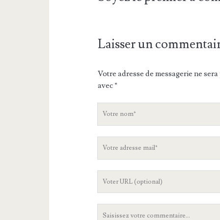
Laisser un commentai
Votre adresse de messagerie ne sera 
avec
*
V
o
t
V
r
o
e
t
n
L
r
o
'
e
m
U
a
V
R
d