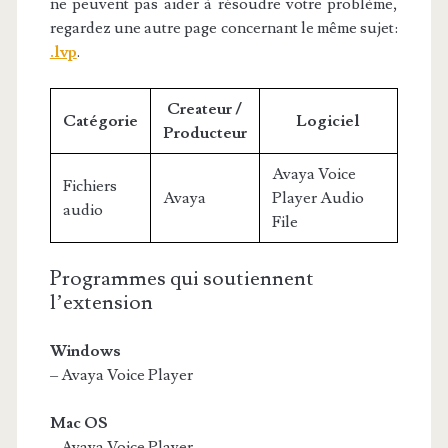
ne peuvent pas aider à résoudre votre problème,
regardez une autre page concernant le même sujet:
.lvp
.
Createur /
Catégorie
Logiciel
Producteur
Avaya Voice
Fichiers
Avaya
Player Audio
audio
File
Programmes qui soutiennent
l’extension
Windows
– Avaya Voice Player
Mac OS
– Avaya Voice Player