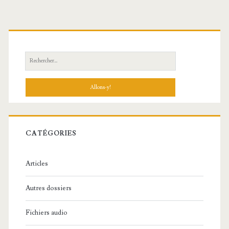
R
e
c
h
e
r
c
CATÉGORIES
h
e
Articles
:
Autres dossiers
Fichiers audio