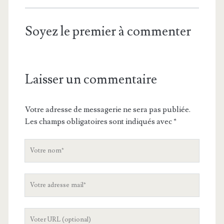
Soyez le premier à commenter
Laisser un commentaire
Votre adresse de messagerie ne sera pas publiée.
Les champs obligatoires sont indiqués avec
*
V
o
t
V
r
o
e
t
n
L
r
o