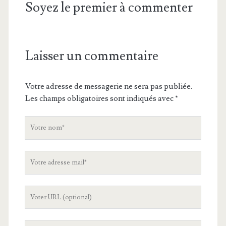
Soyez le premier à commenter
Laisser un commentaire
Votre adresse de messagerie ne sera pas publiée.
Les champs obligatoires sont indiqués avec
*
V
o
t
V
r
o
e
t
n
L
r
o
'
e
m
U
a