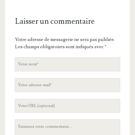
Laisser un commentaire
Votre adresse de messagerie ne sera pas publiée.
Les champs obligatoires sont indiqués avec
*
V
o
t
V
r
o
e
t
n
L
r
o
'
e
m
U
a
V
R
d
o
L
r