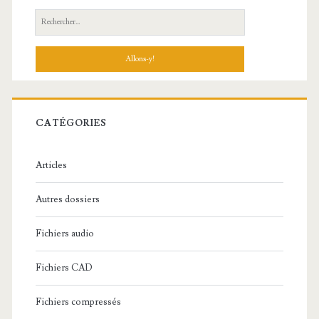
R
e
c
h
e
r
c
CATÉGORIES
h
e
Articles
:
Autres dossiers
Fichiers audio
Fichiers CAD
Fichiers compressés