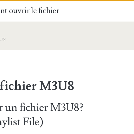
t ouvrir le fichier
U8
 fichier M3U8
 un fichier M3U8?
list File)