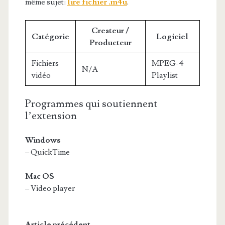
même sujet:
lire fichier .m4u
.
Createur /
Catégorie
Logiciel
Producteur
Fichiers
MPEG-4
N/A
vidéo
Playlist
Programmes qui soutiennent
l’extension
Windows
– QuickTime
Mac OS
– Video player
Article précédent