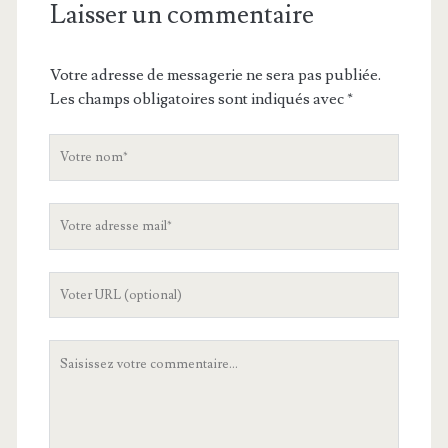
Laisser un commentaire
Votre adresse de messagerie ne sera pas publiée.
Les champs obligatoires sont indiqués avec
*
V
o
t
V
r
o
e
t
n
L
r
o
'
e
m
U
a
V
R
d
o
L
r
t
d
e
r
e
s