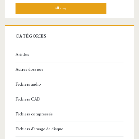
c
h
e
r
c
CATÉGORIES
h
e
Articles
:
Autres dossiers
Fichiers audio
Fichiers CAD
Fichiers compressés
Fichiers d'image de disque