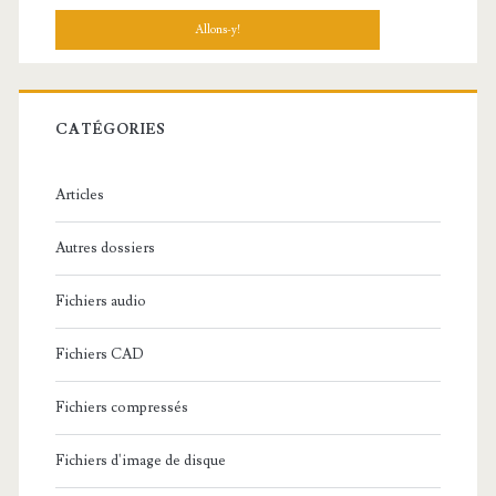
c
h
e
r
c
CATÉGORIES
h
e
Articles
:
Autres dossiers
Fichiers audio
Fichiers CAD
Fichiers compressés
Fichiers d'image de disque