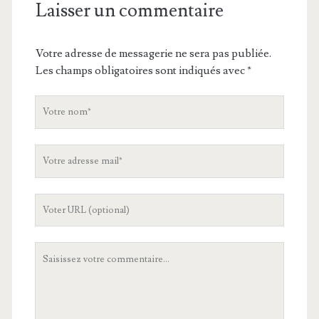
Laisser un commentaire
Votre adresse de messagerie ne sera pas publiée.
Les champs obligatoires sont indiqués avec
*
V
o
t
V
r
o
e
t
n
L
r
o
'
e
m
U
a
V
R
d
o
L
r
t
d
e
r
e
s