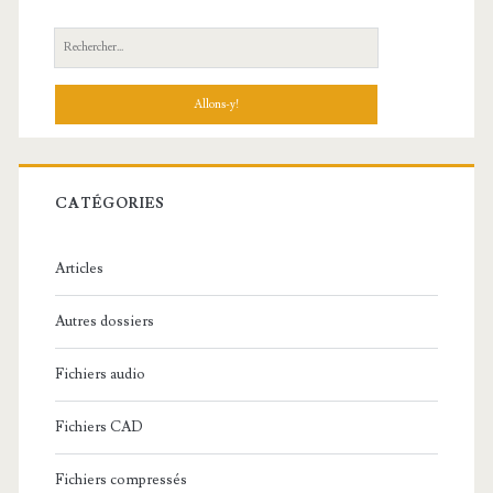
R
e
c
h
e
r
c
CATÉGORIES
h
e
Articles
:
Autres dossiers
Fichiers audio
Fichiers CAD
Fichiers compressés