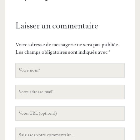
Laisser un commentaire
Votre adresse de messagerie ne sera pas publiée.
Les champs obligatoires sont indiqués avec
*
V
o
t
V
r
o
e
t
n
L
r
o
'
e
m
U
a
V
R
d
o