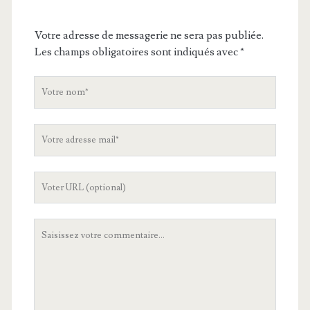
Votre adresse de messagerie ne sera pas publiée.
Les champs obligatoires sont indiqués avec
*
V
o
t
V
r
o
e
t
n
L
r
o
'
e
m
U
a
V
R
d
o
L
r
t
d
e
r
e
s
e
v
s