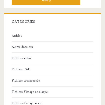
h
e
r
c
CATÉGORIES
h
e
Articles
:
Autres dossiers
Fichiers audio
Fichiers CAD
Fichiers compressés
Fichiers d'image de disque
Fichiers d'image raster