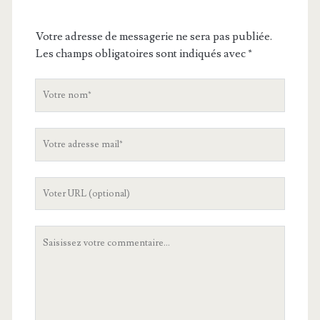
Votre adresse de messagerie ne sera pas publiée.
Les champs obligatoires sont indiqués avec
*
V
o
t
V
r
o
e
t
n
L
r
o
'
e
m
U
a
V
R
d
o
L
r
t
d
e
r
e
s
e
v
s