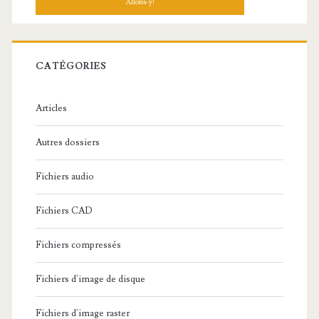
h
e
r
c
CATÉGORIES
h
e
Articles
:
Autres dossiers
Fichiers audio
Fichiers CAD
Fichiers compressés
Fichiers d'image de disque
Fichiers d'image raster