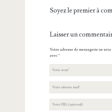
Soyez le premier à c
Laisser un commentai
Votre adresse de messagerie ne sera 
avec
*
V
o
t
V
r
o
e
t
n
L
r
o
'
e
m