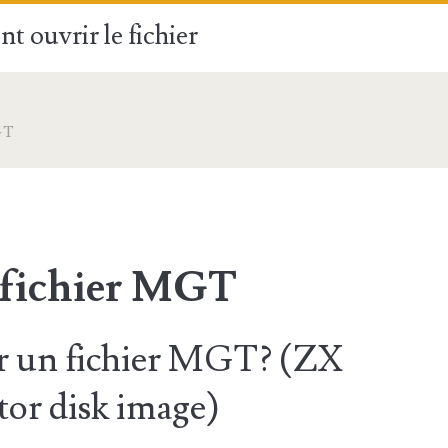
t ouvrir le fichier
GT
 fichier MGT
 un fichier MGT? (ZX
or disk image)