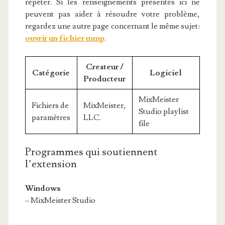
répéter. Si les renseignements présentés ici ne
peuvent pas aider à résoudre votre problème,
regardez une autre page concernant le même sujet:
ouvrir un fichier mmp
.
Createur /
Catégorie
Logiciel
Producteur
MixMeister
Fichiers de
MixMeister,
Studio playlist
paramètres
LLC.
file
Programmes qui soutiennent
l’extension
Windows
– MixMeister Studio