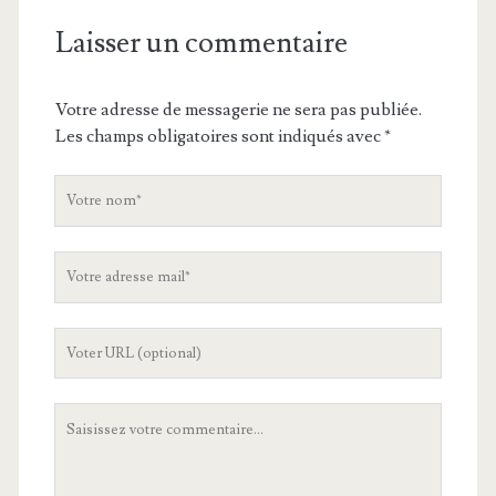
Laisser un commentaire
Votre adresse de messagerie ne sera pas publiée.
Les champs obligatoires sont indiqués avec
*
V
o
t
V
r
o
e
t
n
L
r
o
'
e
m
U
a
V
R
d
o
L
r
t
d
e