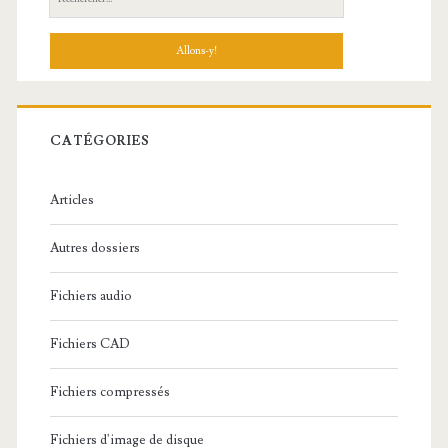
e
c
h
e
r
c
CATÉGORIES
h
e
Articles
:
Autres dossiers
Fichiers audio
Fichiers CAD
Fichiers compressés
Fichiers d'image de disque