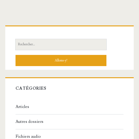
R
e
c
h
e
r
c
CATÉGORIES
h
e
Articles
:
Autres dossiers
Fichiers audio