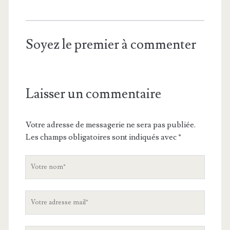
Soyez le premier à commenter
Laisser un commentaire
Votre adresse de messagerie ne sera pas publiée.
Les champs obligatoires sont indiqués avec
*
V
o
t
V
r
o
e
t
n