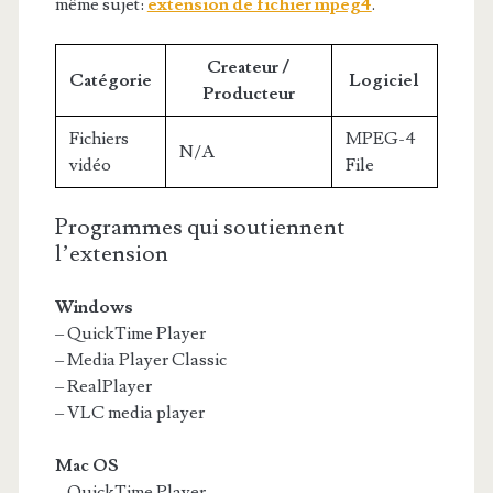
même sujet:
extension de fichier mpeg4
.
Createur /
Catégorie
Logiciel
Producteur
Fichiers
MPEG-4
N/A
vidéo
File
Programmes qui soutiennent
l’extension
Windows
– QuickTime Player
– Media Player Classic
– RealPlayer
– VLC media player
Mac OS
– QuickTime Player