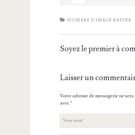
FICHIERS D'IMAGE RASTER
Soyez le premier à c
Laisser un commentai
Votre adresse de messagerie ne sera 
avec
*
V
o
t