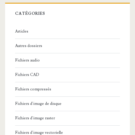
r
c
CATÉGORIES
h
e
Articles
:
Autres dossiers
Fichiers audio
Fichiers CAD
Fichiers compressés
Fichiers d'image de disque
Fichiers d'image raster
Fichiers d'image vectorielle