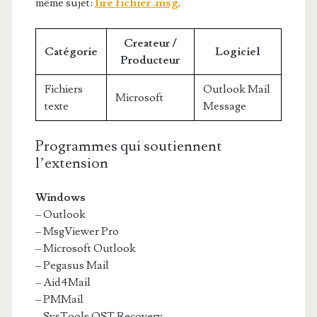
même sujet:
lire fichier .msg
.
Createur /
Catégorie
Logiciel
Producteur
Fichiers
Outlook Mail
Microsoft
texte
Message
Programmes qui soutiennent
l’extension
Windows
– Outlook
– MsgViewer Pro
– Microsoft Outlook
– Pegasus Mail
– Aid4Mail
– PMMail
– SysTools OST Recovery