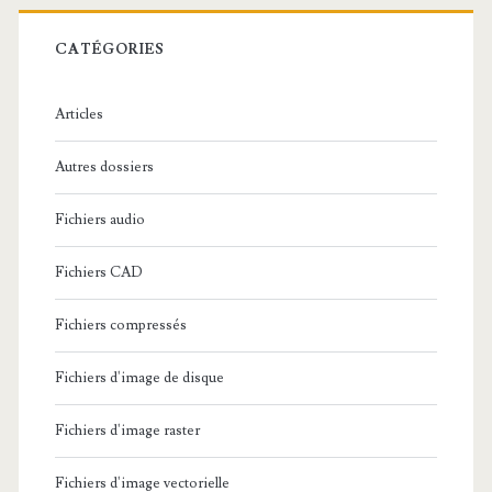
r
c
CATÉGORIES
h
e
Articles
:
Autres dossiers
Fichiers audio
Fichiers CAD
Fichiers compressés
Fichiers d'image de disque
Fichiers d'image raster
Fichiers d'image vectorielle