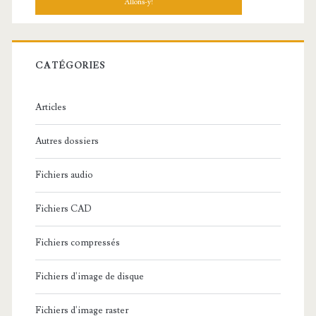
h
e
r
c
CATÉGORIES
h
e
Articles
:
Autres dossiers
Fichiers audio
Fichiers CAD
Fichiers compressés
Fichiers d'image de disque
Fichiers d'image raster