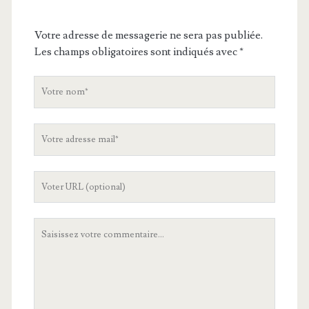
Votre adresse de messagerie ne sera pas publiée.
Les champs obligatoires sont indiqués avec
*
V
o
t
V
r
o
e
t
n
L
r
o
'
e
m
U
a
V
R
d
o
L
r
t
d
e
r
e
s
e
v
s