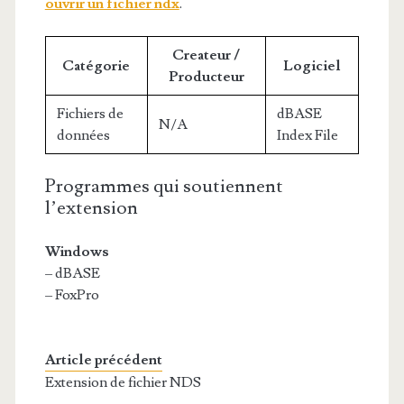
ouvrir un fichier ndx
.
Createur /
Catégorie
Logiciel
Producteur
Fichiers de
dBASE
N/A
données
Index File
Programmes qui soutiennent
l’extension
Windows
– dBASE
– FoxPro
Article précédent
Extension de fichier NDS