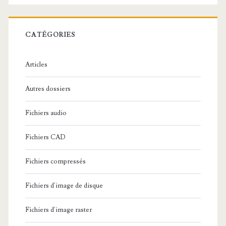
e
r
c
CATÉGORIES
h
e
Articles
:
Autres dossiers
Fichiers audio
Fichiers CAD
Fichiers compressés
Fichiers d'image de disque
Fichiers d'image raster