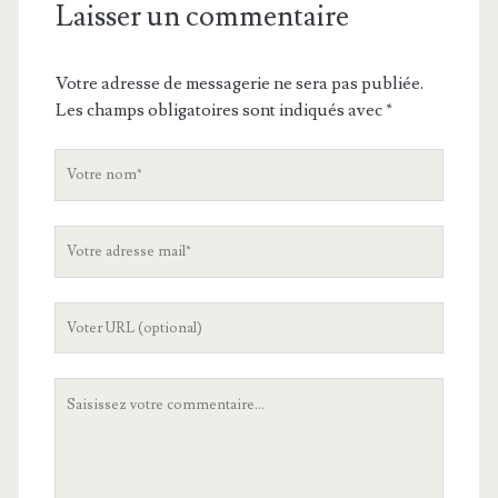
Laisser un commentaire
Votre adresse de messagerie ne sera pas publiée.
Les champs obligatoires sont indiqués avec
*
V
o
t
V
r
o
e
t
n
L
r
o
'
e
m
U
a
V
R
d
o
L
r
t
d
e
r
e
s