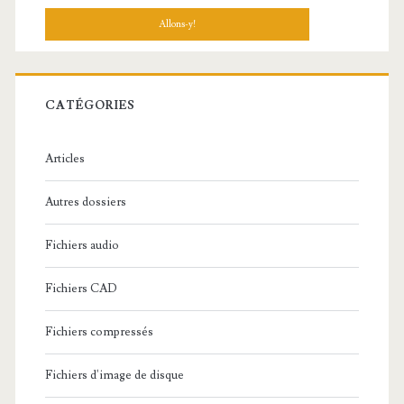
c
h
e
r
c
CATÉGORIES
h
e
Articles
:
Autres dossiers
Fichiers audio
Fichiers CAD
Fichiers compressés
Fichiers d'image de disque