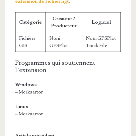
extension de fichier ngt
.
Createur /
Catégorie
Logiciel
Producteur
Fichiers
Noni
Noni GPSPlot
GIS
GPSPlot
Track File
Programmes qui soutiennent
l’extension
Windows
– Merkaartor
Linux
– Merkaartor
Article précédent