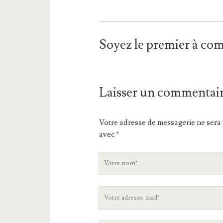
Soyez le premier à c
Laisser un commentai
Votre adresse de messagerie ne sera 
avec
*
V
o
t
V
r
o
e
t
n