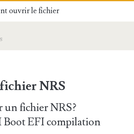
t ouvrir le fichier
S
 fichier NRS
 un fichier NRS?
oot EFI compilation