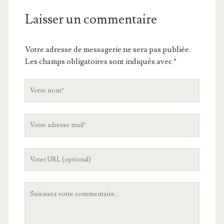
Laisser un commentaire
Votre adresse de messagerie ne sera pas publiée.
Les champs obligatoires sont indiqués avec
*
V
o
t
V
r
o
e
t
n
L
r
o
'
e
m
U
a
V
R
d
o
L
r
t
d
e