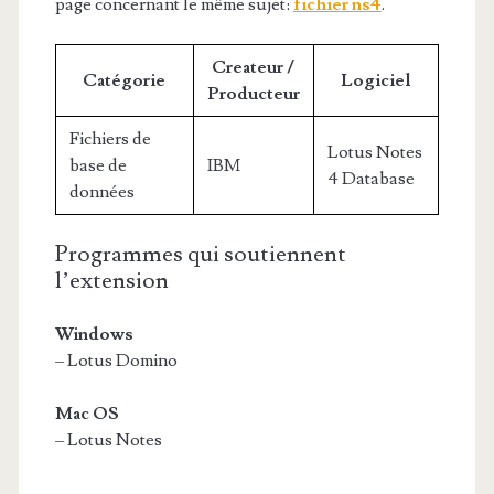
page concernant le même sujet:
fichier ns4
.
Createur /
Catégorie
Logiciel
Producteur
Fichiers de
Lotus Notes
base de
IBM
4 Database
données
Programmes qui soutiennent
l’extension
Windows
– Lotus Domino
Mac OS
– Lotus Notes