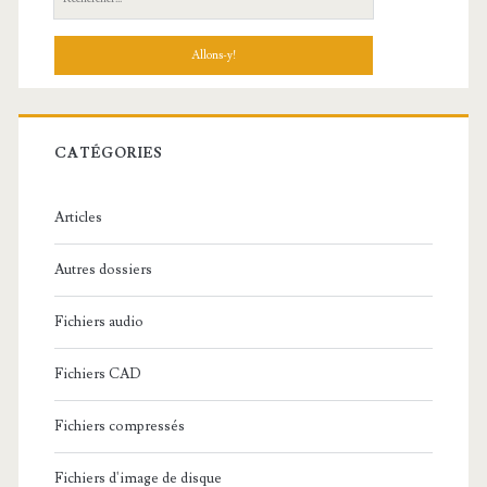
e
c
h
e
r
c
CATÉGORIES
h
e
Articles
:
Autres dossiers
Fichiers audio
Fichiers CAD
Fichiers compressés
Fichiers d'image de disque