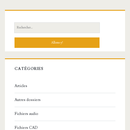
R
e
c
h
e
r
c
CATÉGORIES
h
e
Articles
:
Autres dossiers
Fichiers audio
Fichiers CAD