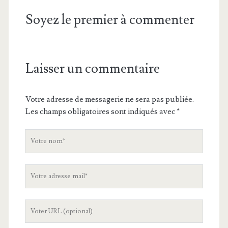
Soyez le premier à commenter
Laisser un commentaire
Votre adresse de messagerie ne sera pas publiée.
Les champs obligatoires sont indiqués avec
*
V
o
t
V
r
o
e
t
n
L
r
o
'
e
m