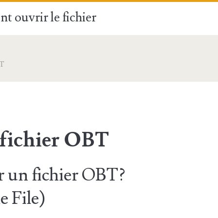
t ouvrir le fichier
T
 fichier OBT
 un fichier OBT?
 File)