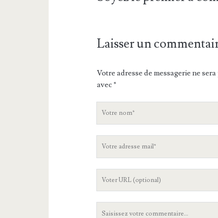
Laisser un commentai
Votre adresse de messagerie ne sera 
avec
*
V
o
t
V
r
o
e
t
n
L
r
o
'
e
m
U
a
V
R
d