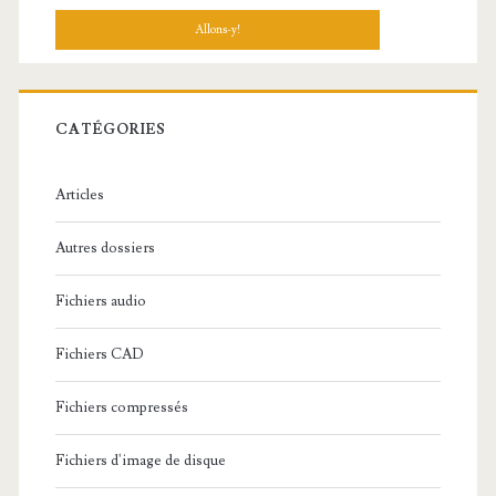
c
h
e
r
c
CATÉGORIES
h
e
Articles
:
Autres dossiers
Fichiers audio
Fichiers CAD
Fichiers compressés
Fichiers d'image de disque