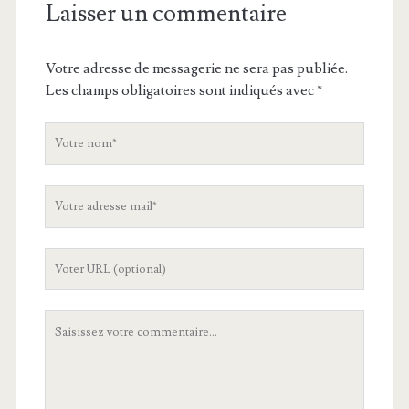
Laisser un commentaire
Votre adresse de messagerie ne sera pas publiée.
Les champs obligatoires sont indiqués avec
*
V
o
t
V
r
o
e
t
n
L
r
o
'
e
m
U
a
V
R
d
o
L
r
t
d
e
r
e
s