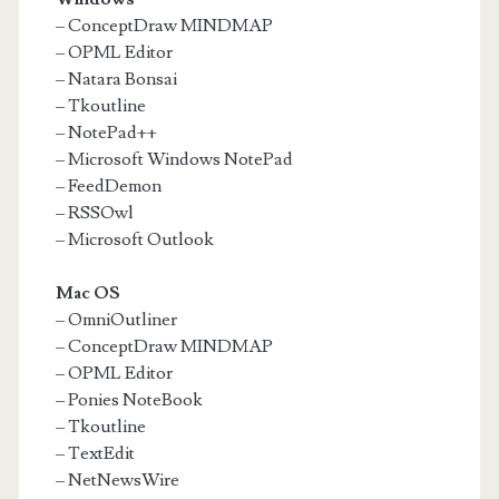
– ConceptDraw MINDMAP
– OPML Editor
– Natara Bonsai
– Tkoutline
– NotePad++
– Microsoft Windows NotePad
– FeedDemon
– RSSOwl
– Microsoft Outlook
Mac OS
– OmniOutliner
– ConceptDraw MINDMAP
– OPML Editor
– Ponies NoteBook
– Tkoutline
– TextEdit
– NetNewsWire