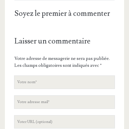
Soyez le premier à commenter
Laisser un commentaire
Votre adresse de messagerie ne sera pas publiée.
Les champs obligatoires sont indiqués avec
*
V
o
t
V
r
o
e
t
n
L
r
o
'
e
m