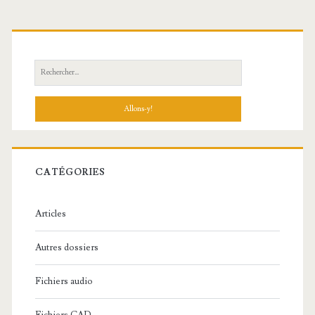
R
e
c
h
e
r
c
CATÉGORIES
h
e
Articles
:
Autres dossiers
Fichiers audio