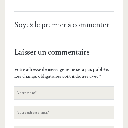
Soyez le premier à commenter
Laisser un commentaire
Votre adresse de messagerie ne sera pas publiée.
Les champs obligatoires sont indiqués avec
*
V
o
t
V
r
o
e
t
n