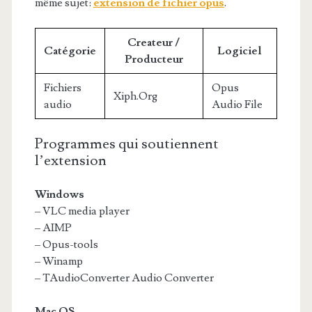
même sujet:
extension de fichier opus
.
Createur /
Catégorie
Logiciel
Producteur
Fichiers
Opus
Xiph.Org
audio
Audio File
Programmes qui soutiennent
l’extension
Windows
– VLC media player
– AIMP
– Opus-tools
– Winamp
– TAudioConverter Audio Converter
Mac OS