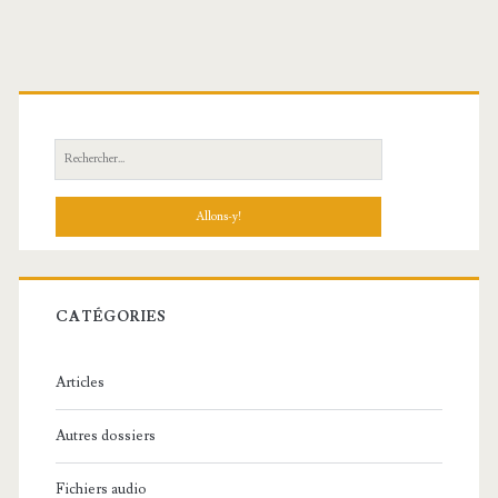
R
e
c
h
e
r
c
CATÉGORIES
h
e
Articles
:
Autres dossiers
Fichiers audio