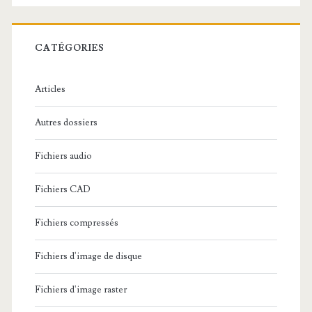
e
r
c
CATÉGORIES
h
e
Articles
:
Autres dossiers
Fichiers audio
Fichiers CAD
Fichiers compressés
Fichiers d'image de disque
Fichiers d'image raster