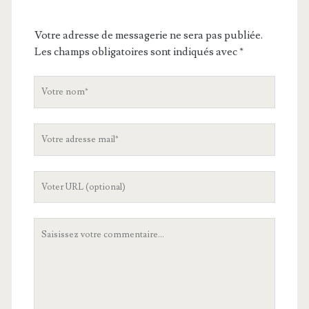
Votre adresse de messagerie ne sera pas publiée.
Les champs obligatoires sont indiqués avec
*
V
o
t
V
r
o
e
t
n
L
r
o
'
e
m
U
a
V
R
d
o
L
r
t
d
e
r
e
s
e
v
s