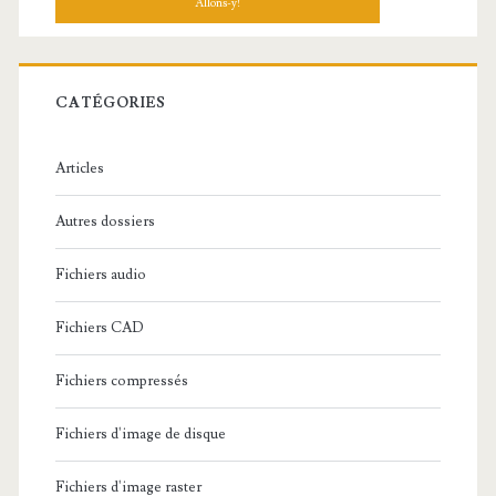
h
e
r
c
CATÉGORIES
h
e
Articles
:
Autres dossiers
Fichiers audio
Fichiers CAD
Fichiers compressés
Fichiers d'image de disque
Fichiers d'image raster