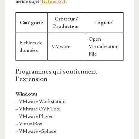
même sujet:
fichier ovf
.
Createur /
Catégorie
Logiciel
Producteur
Open
Fichiers de
VMware
Virtualization
données
File
Programmes qui soutiennent
l’extension
Windows
– VMware Workstation
– VMware OVF Tool
– VMware Player
– VirtualBox
– VMware vSphere