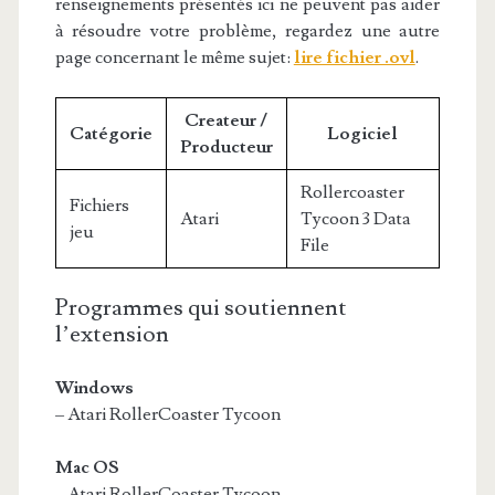
renseignements présentés ici ne peuvent pas aider
à résoudre votre problème, regardez une autre
page concernant le même sujet:
lire fichier .ovl
.
Createur /
Catégorie
Logiciel
Producteur
Rollercoaster
Fichiers
Atari
Tycoon 3 Data
jeu
File
Programmes qui soutiennent
l’extension
Windows
– Atari RollerCoaster Tycoon
Mac OS
– Atari RollerCoaster Tycoon