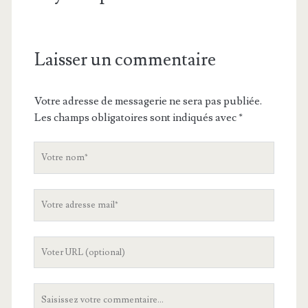
Laisser un commentaire
Votre adresse de messagerie ne sera pas publiée.
Les champs obligatoires sont indiqués avec
*
V
o
t
V
r
o
e
t
n
L
r
o
'
e
m
U
a
V
R
d