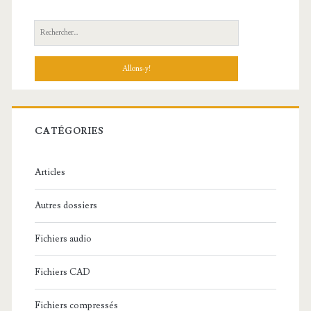
R
e
c
h
e
r
c
CATÉGORIES
h
e
Articles
:
Autres dossiers
Fichiers audio
Fichiers CAD
Fichiers compressés