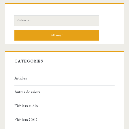
R
e
c
h
e
r
c
CATÉGORIES
h
e
Articles
:
Autres dossiers
Fichiers audio
Fichiers CAD