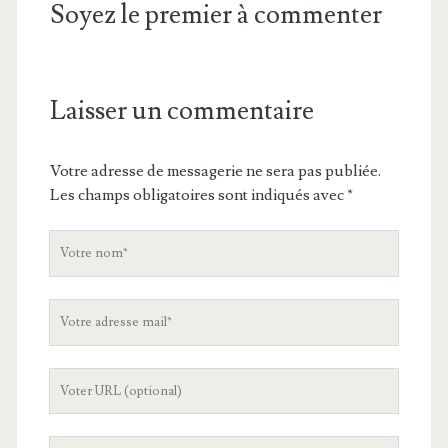
Soyez le premier à commenter
Laisser un commentaire
Votre adresse de messagerie ne sera pas publiée.
Les champs obligatoires sont indiqués avec
*
V
o
t
V
r
o
e
t
n
L
r
o
'
e
m
U
a