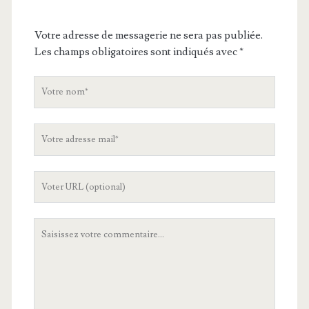
Votre adresse de messagerie ne sera pas publiée.
Les champs obligatoires sont indiqués avec
*
V
o
t
V
r
o
e
t
n
L
r
o
'
e
m
U
a
V
R
d
o
L
r
t
d
e
r
e
s
e
v
s