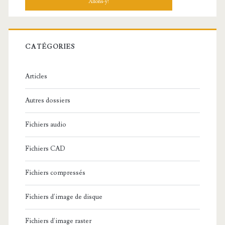
h
e
r
c
CATÉGORIES
h
e
Articles
:
Autres dossiers
Fichiers audio
Fichiers CAD
Fichiers compressés
Fichiers d'image de disque
Fichiers d'image raster