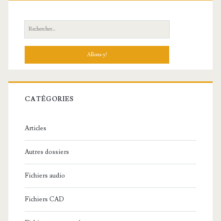
R
e
c
h
e
r
c
CATÉGORIES
h
e
Articles
:
Autres dossiers
Fichiers audio
Fichiers CAD