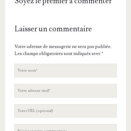
Soyez le premier à commenter
Laisser un commentaire
Votre adresse de messagerie ne sera pas publiée.
Les champs obligatoires sont indiqués avec
*
V
o
t
V
r
o
e
t
n
L
r
o
'
e
m
U
a
V
R
d