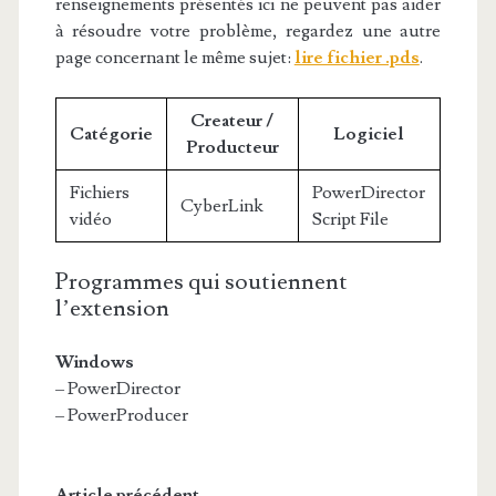
renseignements présentés ici ne peuvent pas aider
à résoudre votre problème, regardez une autre
page concernant le même sujet:
lire fichier .pds
.
Createur /
Catégorie
Logiciel
Producteur
Fichiers
PowerDirector
CyberLink
vidéo
Script File
Programmes qui soutiennent
l’extension
Windows
– PowerDirector
– PowerProducer
Article précédent