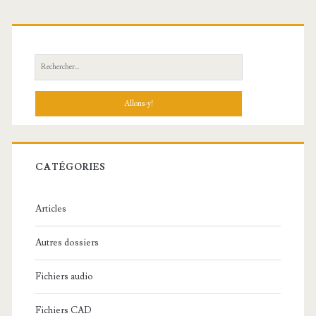
R
e
c
h
e
r
c
CATÉGORIES
h
e
Articles
:
Autres dossiers
Fichiers audio
Fichiers CAD