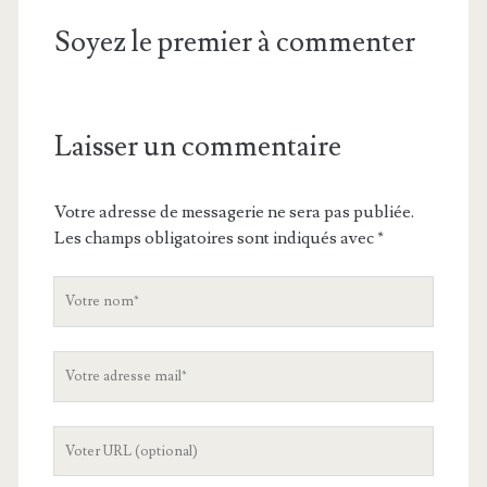
Soyez le premier à commenter
Laisser un commentaire
Votre adresse de messagerie ne sera pas publiée.
Les champs obligatoires sont indiqués avec
*
V
o
t
V
r
o
e
t
n
L
r
o
'
e
m