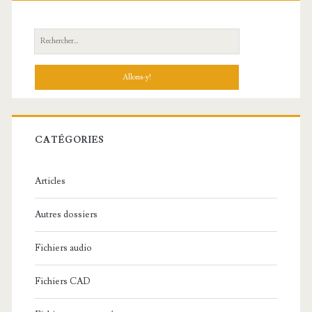
R
e
c
h
e
r
c
CATÉGORIES
h
e
Articles
:
Autres dossiers
Fichiers audio
Fichiers CAD