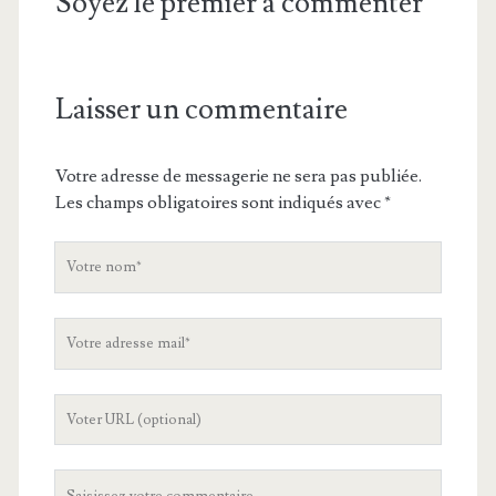
Soyez le premier à commenter
Laisser un commentaire
Votre adresse de messagerie ne sera pas publiée.
Les champs obligatoires sont indiqués avec
*
V
o
t
V
r
o
e
t
n
L
r
o
'
e
m
U
a
V
R
d