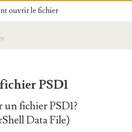
t ouvrir le fichier
D1
 fichier PSD1
un fichier PSD1?
hell Data File)