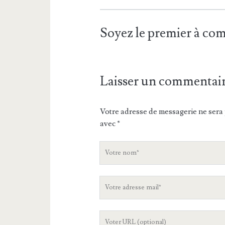
Soyez le premier à c
Laisser un commentai
Votre adresse de messagerie ne sera 
avec
*
V
o
t
V
r
o
e
t
n
L
r
o